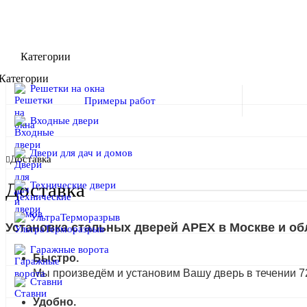
Категории
Категории
Решетки на окна
Примеры работ
Входные двери
Двери для дач и домов
Доставка
Технические двери
Доставка
УльтраТерморазрыв
Установка стальных дверей APEX в Москве и обл
Гаражные ворота
Быстро.
Мы произведём и установим Вашу дверь в течении 72
Ставни
Удобно.