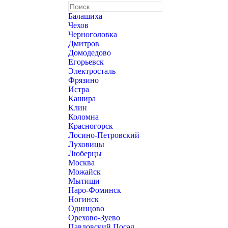
Балашиха
Чехов
Черноголовка
Дмитров
Домодедово
Егорьевск
Электросталь
Фрязино
Истра
Кашира
Клин
Коломна
Красногорск
Лосино-Петровский
Луховицы
Люберцы
Москва
Можайск
Мытищи
Наро-Фоминск
Ногинск
Одинцово
Орехово-Зуево
Павловский Посад