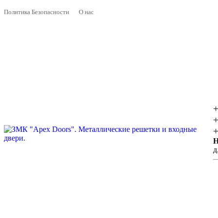
Политика Безопасности
О нас
+
+
+
Н
д