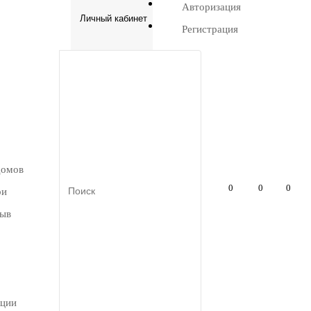
Авторизация
Личный кабинет
Регистрация
домов
0
0
0
ри
рыв
кции