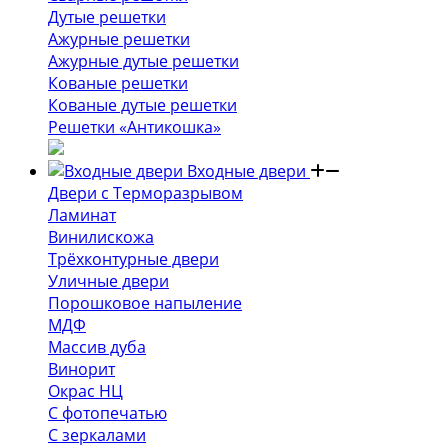
Дутые решетки
Ажурные решетки
Ажурные дутые решетки
Кованые решетки
Кованые дутые решетки
Решетки «Антикошка»
Входные двери
Двери с Терморазрывом
Ламинат
Винилискожа
Трёхконтурные двери
Уличные двери
Порошковое напыление
МДФ
Массив дуба
Винорит
Окрас НЦ
С фотопечатью
С зеркалами