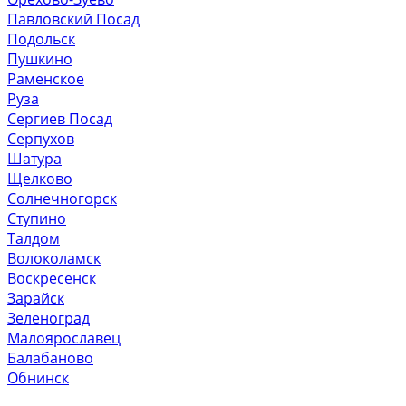
Павловский Посад
Подольск
Пушкино
Раменское
Руза
Сергиев Посад
Серпухов
Шатура
Щелково
Солнечногорск
Ступино
Талдом
Волоколамск
Воскресенск
Зарайск
Зеленоград
Малоярославец
Балабаново
Обнинск