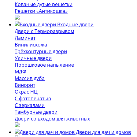
Кованые дутые решетки
Решетки «Антикошка»
Входные двери
Двери с Терморазрывом
Ламинат
Винилискожа
Трёхконтурные двери
Уличные двери
Порошковое напыление
МДФ
Массив дуба
Винорит
Окрас НЦ
С фотопечатью
С зеркалами
Тамбурные двери
Двери со входом для животных
Двери для дач и домов