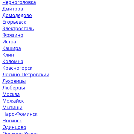
Черноголовка
Дмитров
Домодедово
Егорьевск
Электросталь
Фрязино
Истра
Кашира
Клин
Коломна
Красногорск
Лосино-Петровский
Луховицы
Люберцы
Москва
Можайск
Мытищи
Наро-Фоминск
Ногинск
Одинцово
Орехово-Зуево