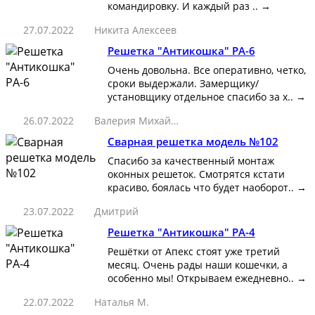
командировку. И каждый раз ..
→
27.07.2022
Никита Алексеев
Решетка "Антикошка" РА-6
Очень довольна. Все оперативно, четко,
сроки выдержали. Замерщику/
установщику отдельное спасибо за х..
→
26.07.2022
Валерия Михайловна
Сварная решетка модель №102
Спасибо за качественный монтаж
оконных решеток. Смотрятся кстати
красиво, боялась что будет наоборот..
→
23.07.2022
Дмитрий
Решетка "Антикошка" РА-4
Решётки от Апекс стоят уже третий
месяц. Очень рады наши кошечки, а
особенно мы! Открываем ежедневно..
→
22.07.2022
Наталья М.