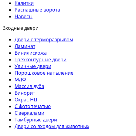
Калитки
Распашные ворота
Навесы
Входные двери
Двери с терморазрывом
Ламинат
Винилискожа
Трёхконтурные двери
Уличные двери
Порошковое напыление
МДФ
Массив дуба
Винорит
Окрас НЦ
С фотопечатью
С зеркалами
Тамбурные двери
Двери со входом для животных