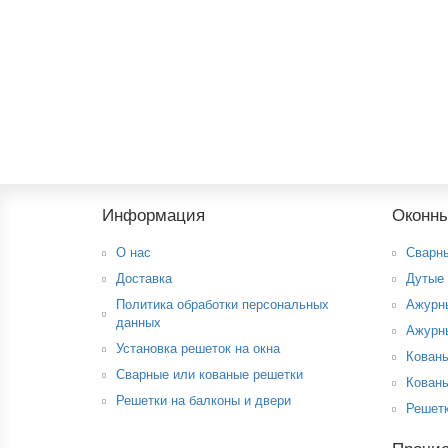
Решетка "Антикошка" РА-5
Хочу от всего сердца поблагодарить «Двери Апекс
03.06.2022
Юлия
Информация
Оконны
О нас
Сварн
Доставка
Дутые
Политика обработки персональных
Ажурн
данных
Ажурн
Установка решеток на окна
Кован
Сварные или кованые решетки
Кованы
Решетки на балконы и двери
Решет