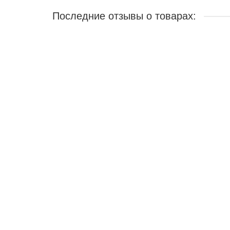
Последние отзывы о товарах:
Сварная решетка модель №44
Живу за городом и у меня небольшой частный дом.
27.07.2022
Никита Алексеев
Решетка "Антикошка" РА-6
Очень довольна. Все оперативно, четко, сроки вы
26.07.2022
Валерия Михайловна
Сварная решетка модель №102
Спасибо за качественный монтаж оконных решеток.
23.07.2022
Дмитрий