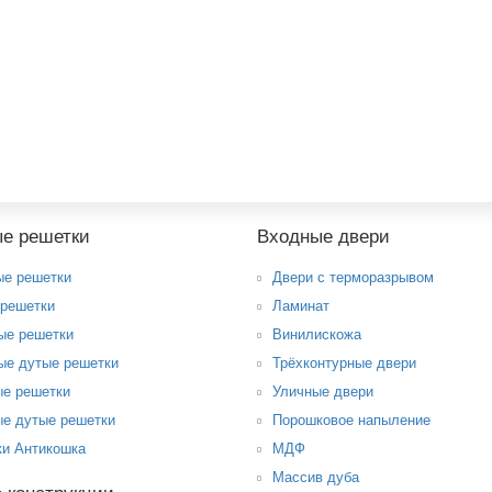
»! В прошлом месяце заказывала решетки Антикошка на о..
→
е решетки
Входные двери
ые решетки
Двери с терморазрывом
 решетки
Ламинат
ые решетки
Винилискожа
ые дутые решетки
Трёхконтурные двери
ые решетки
Уличные двери
е дутые решетки
Порошковое напыление
ки Антикошка
МДФ
Массив дуба