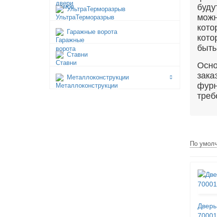
буду
УльтраТерморазрыв
можн
кото
Гаражные ворота
кото
быть
Ставни
Осно
зака
Металлоконструкции
фур
треб
По умол
Дверь
70001