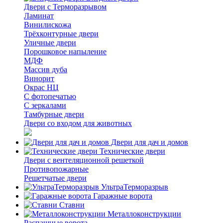
Двери с Терморазрывом
Ламинат
Винилискожа
Трёхконтурные двери
Уличные двери
Порошковое напыление
МДФ
Массив дуба
Винорит
Окрас НЦ
С фотопечатью
С зеркалами
Тамбурные двери
Двери со входом для животных
Двери для дач и домов
Технические двери
Двери с вентеляционной решеткой
Противопожарные
Решетчатые двери
УльтраТерморазрыв
Гаражные ворота
Ставни
Металлоконструкции
Распашные ворота