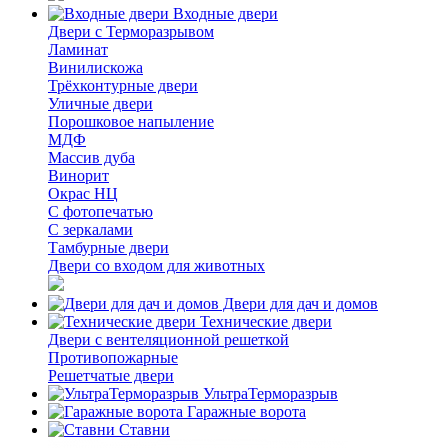
Входные двери
Двери с Терморазрывом
Ламинат
Винилискожа
Трёхконтурные двери
Уличные двери
Порошковое напыление
МДФ
Массив дуба
Винорит
Окрас НЦ
С фотопечатью
С зеркалами
Тамбурные двери
Двери со входом для животных
Двери для дач и домов
Технические двери
Двери с вентеляционной решеткой
Противопожарные
Решетчатые двери
УльтраТерморазрыв
Гаражные ворота
Ставни