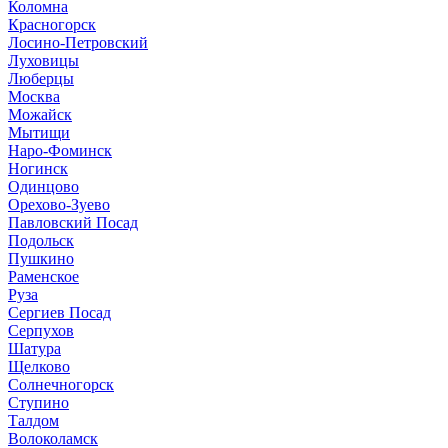
Коломна
Красногорск
Лосино-Петровский
Луховицы
Люберцы
Москва
Можайск
Мытищи
Наро-Фоминск
Ногинск
Одинцово
Орехово-Зуево
Павловский Посад
Подольск
Пушкино
Раменское
Руза
Сергиев Посад
Серпухов
Шатура
Щелково
Солнечногорск
Ступино
Талдом
Волоколамск