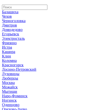
Балашиха
Чехов
Черноголовка
Дмитров
Домодедово
Егорьевск
Электросталь
Фрязино
Истра
Кашира
Клин
Коломна
Красногорск
Лосино-Петровский
Луховицы
Люберцы
Москва
Можайск
Мытищи
Наро-Фоминск
Ногинск
Одинцово
Орехово-Зуево