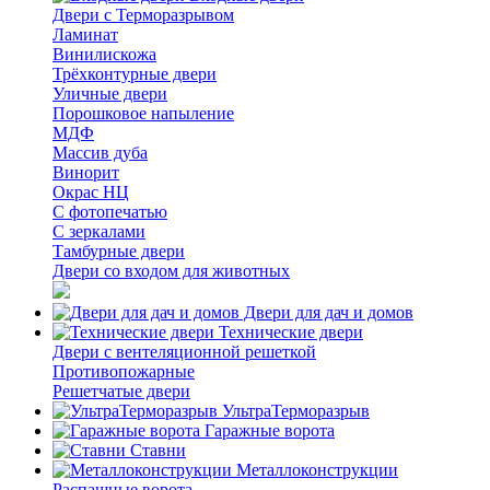
Двери с Терморазрывом
Ламинат
Винилискожа
Трёхконтурные двери
Уличные двери
Порошковое напыление
МДФ
Массив дуба
Винорит
Окрас НЦ
С фотопечатью
С зеркалами
Тамбурные двери
Двери со входом для животных
Двери для дач и домов
Технические двери
Двери с вентеляционной решеткой
Противопожарные
Решетчатые двери
УльтраТерморазрыв
Гаражные ворота
Ставни
Металлоконструкции
Распашные ворота