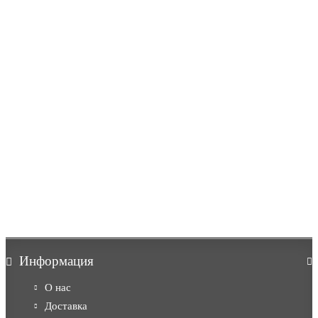
Антикошка с кошачьим балкончиком от компании ..
→
17.06.2022
Олег
Решетка "Антикошка" РА-6
Настали теплые времена и кот все больше проявлял
любопытство к открытому окну, в связи с чем возникл..
→
09.06.2022
Валерий Александрович
Решетка "Антикошка" РА-5
Хочу от всего сердца поблагодарить «Двери Апекс»! В
прошлом месяце заказывала решетки Антикошка на о..
→
03.06.2022
Юлия
Информация
О нас
Доставка